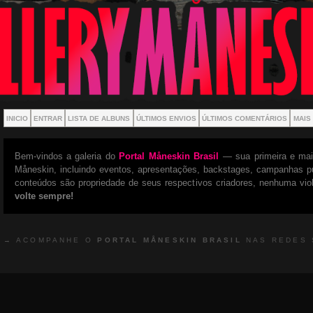
INICIO
ENTRAR
LISTA DE ALBUNS
ÚLTIMOS ENVIOS
ÚLTIMOS COMENTÁRIOS
MAIS
Bem-vindos a galeria do
Portal Måneskin Brasil
— sua primeira e mais
Måneskin, incluindo eventos, apresentações, backstages, campanhas pu
conteúdos são propriedade de seus respectivos criadores, nenhuma viol
volte sempre!
→ ACOMPANHE O
PORTAL MÅNESKIN BRASIL
NAS REDES 