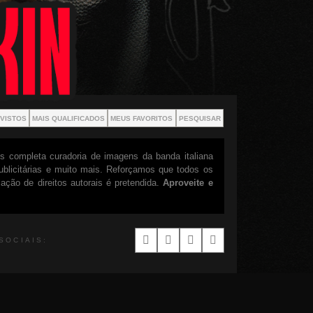
 VISTOS
MAIS QUALIFICADOS
MEUS FAVORITOS
PESQUISAR
 completa curadoria de imagens da banda italiana
blicitárias e muito mais. Reforçamos que todos os
ação de direitos autorais é pretendida.
Aproveite e
SOCIAIS: