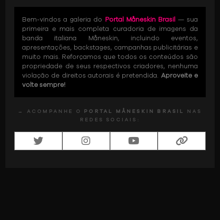
Bem-vindos a galeria do
Portal Måneskin Brasil
— sua
primeira e mais completa curadoria de imagens da
banda italiana Måneskin, incluindo eventos,
apresentações, backstages, campanhas publicitárias e
muito mais. Reforçamos que todos os conteúdos são
propriedade de seus respectivos criadores, nenhuma
violação de direitos autorais é pretendida.
Aproveite e
volte sempre!
→ ACOMPANHE O
PORTAL MÅNESKIN BRASIL
NAS
REDES SOCIAIS: