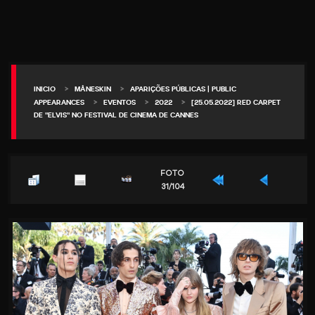
>
>
INICIO
MÅNESKIN
APARIÇÕES PÚBLICAS | PUBLIC
>
>
>
APPEARANCES
EVENTOS
2022
[25.05.2022] RED CARPET
DE "ELVIS" NO FESTIVAL DE CINEMA DE CANNES
FOTO
31/104