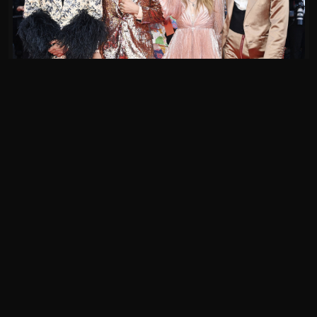
AVALIE ESTA FOTO
(SEM VOTOS)
Passar o mouse para avaliar
© 2025 Portal Måneskin Brasil —
portalmaneskin.com
Design by
Livzzle
•
Developed by
Maria Carolina