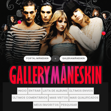
+
PORTAL MÅNESKIN
GALERIAMÅNESKIN
INICIO
ENTRAR
LISTA DE ALBUNS
ÚLTIMOS ENVIOS
ÚLTIMOS COMENTÁRIOS
MAIS VISTOS
MAIS QUALIFICADOS
MEUS FAVORITOS
PESQUISAR