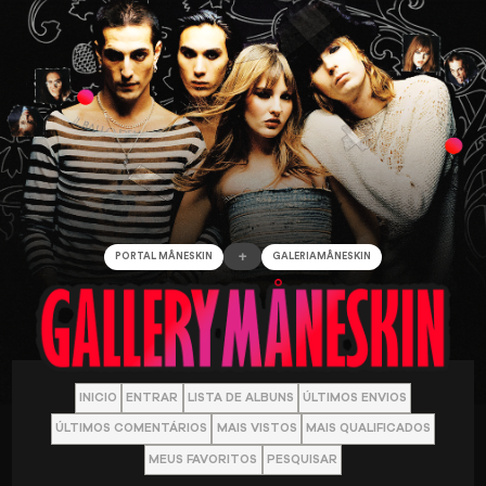
+
PORTAL MÅNESKIN
GALERIAMÅNESKIN
INICIO
ENTRAR
LISTA DE ALBUNS
ÚLTIMOS ENVIOS
ÚLTIMOS COMENTÁRIOS
MAIS VISTOS
MAIS QUALIFICADOS
MEUS FAVORITOS
PESQUISAR