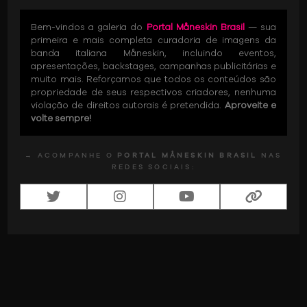
Bem-vindos a galeria do
Portal Måneskin Brasil
— sua
primeira e mais completa curadoria de imagens da
banda italiana Måneskin, incluindo eventos,
apresentações, backstages, campanhas publicitárias e
muito mais. Reforçamos que todos os conteúdos são
propriedade de seus respectivos criadores, nenhuma
violação de direitos autorais é pretendida.
Aproveite e
volte sempre!
→ ACOMPANHE O
PORTAL MÅNESKIN BRASIL
NAS
REDES SOCIAIS: