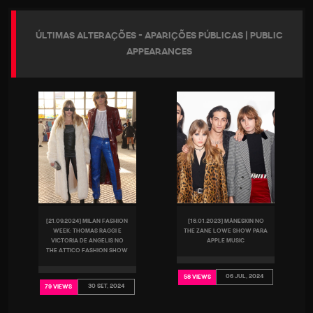
ÚLTIMAS ALTERAÇÕES - APARIÇÕES PÚBLICAS | PUBLIC
APPEARANCES
[21.09.2024] MILAN FASHION
[18.01.2023] MÅNESKIN NO
WEEK: THOMAS RAGGI E
THE ZANE LOWE SHOW PARA
VICTORIA DE ANGELIS NO
APPLE MUSIC
THE ATTICO FASHION SHOW
06 JUL, 2024
58 VIEWS
30 SET, 2024
79 VIEWS