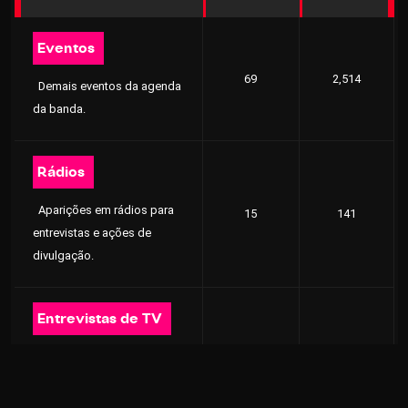
Eventos
69
2,514
Demais eventos da agenda
da banda.
Rádios
Aparições em rádios para
15
141
entrevistas e ações de
divulgação.
Entrevistas de TV
Entrevistas em programa de
4
31
televisão (sem
performances).