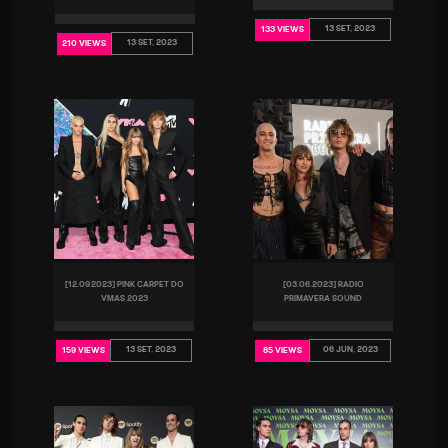
13 SET, 2023
133 VIEWS
13 SET, 2023
210 VIEWS
[12.09.2023] PINK CARPET DO
[03.06.2023] RADIO
VMAS 2023
PRIMAVERA SOUND
13 SET, 2023
06 JUN, 2023
159 VIEWS
85 VIEWS