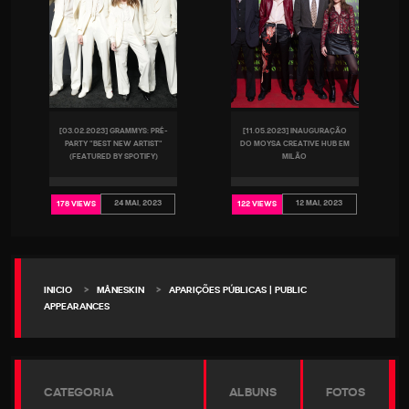
[03.02.2023] GRAMMYS: PRÉ-
[11.05.2023] INAUGURAÇÃO
PARTY "BEST NEW ARTIST"
DO MOYSA CREATIVE HUB EM
(FEATURED BY SPOTIFY)
MILÃO
24 MAI, 2023
12 MAI, 2023
178 VIEWS
122 VIEWS
>
>
INICIO
MÅNESKIN
APARIÇÕES PÚBLICAS | PUBLIC
APPEARANCES
CATEGORIA
ALBUNS
FOTOS