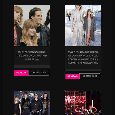
[22.11.2021] MÅNESKIN NO
[04.03.2024] PARIS FASHION
THE ZANE LOWE SHOW PARA
WEEK: VICTORIA DE ANGELIS
APPLE MUSIC
E THOMAS RAGGI NO STELLA
MCCARTNEY FASHION SHOW
06 JUL, 2024
59 VIEWS
09 MAR, 2024
89 VIEWS