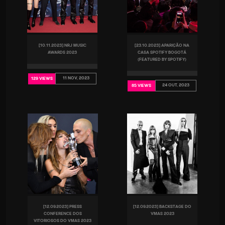
[10.11.2023] NRJ MUSIC
[23.10.2023] APARIÇÃO NA
AWARDS 2023
CASA SPOTIFY BOGOTÁ
(FEATURED BY SPOTIFY)
11 NOV, 2023
129 VIEWS
24 OUT, 2023
85 VIEWS
[12.09.2023] PRESS
[12.09.2023] BACKSTAGE DO
CONFERENCE DOS
VMAS 2023
VITORIOSOS DO VMAS 2023