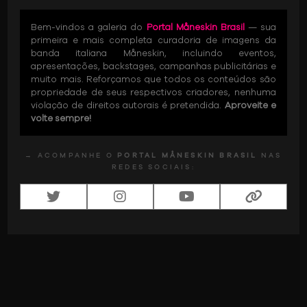
Bem-vindos a galeria do
Portal Måneskin Brasil
— sua
primeira e mais completa curadoria de imagens da
banda italiana Måneskin, incluindo eventos,
apresentações, backstages, campanhas publicitárias e
muito mais. Reforçamos que todos os conteúdos são
propriedade de seus respectivos criadores, nenhuma
violação de direitos autorais é pretendida.
Aproveite e
volte sempre!
→ ACOMPANHE O
PORTAL MÅNESKIN BRASIL
NAS
REDES SOCIAIS: