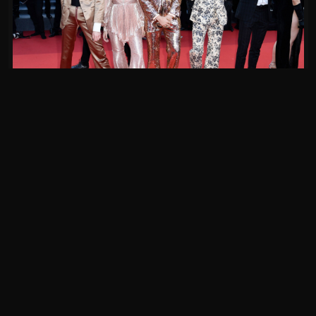
AVALIE ESTA FOTO
(SEM VOTOS)
Passar o mouse para avaliar
© 2025 Portal Måneskin Brasil —
portalmaneskin.com