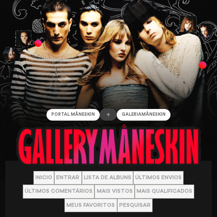
+
PORTAL MÅNESKIN
GALERIAMÅNESKIN
INICIO
ENTRAR
LISTA DE ALBUNS
ÚLTIMOS ENVIOS
ÚLTIMOS COMENTÁRIOS
MAIS VISTOS
MAIS QUALIFICADOS
MEUS FAVORITOS
PESQUISAR