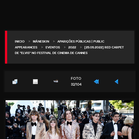
>
>
INICIO
MÅNESKIN
APARIÇÕES PÚBLICAS | PUBLIC
>
>
>
APPEARANCES
EVENTOS
2022
[25.05.2022] RED CARPET
DE "ELVIS" NO FESTIVAL DE CINEMA DE CANNES
FOTO
32/104