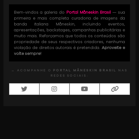
Bem-vindos a galeria do
Portal Måneskin Brasil
— sua
primeira e mais completa curadoria de imagens da
banda italiana Måneskin, incluindo eventos,
apresentações, backstages, campanhas publicitárias e
muito mais. Reforçamos que todos os conteúdos são
propriedade de seus respectivos criadores, nenhuma
violação de direitos autorais é pretendida.
Aproveite e
volte sempre!
→ ACOMPANHE O
PORTAL MÅNESKIN BRASIL
NAS
REDES SOCIAIS: