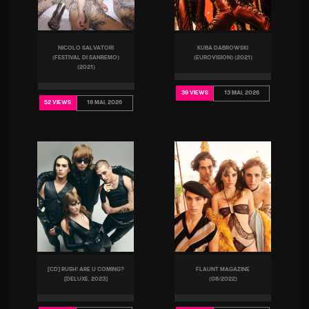
NICOLO SALVATORI
KUBA DABROWSKI
(FESTIVAL DI SANREMO)
(EUROVISION) (2021)
(2021)
13 MAI, 2026
39 VIEWS
18 MAI, 2026
52 VIEWS
[CD] RUSH! ARE U COMING?
FLAUNT MAGAZINE
[DELUXE, 2023]
(08/2022)