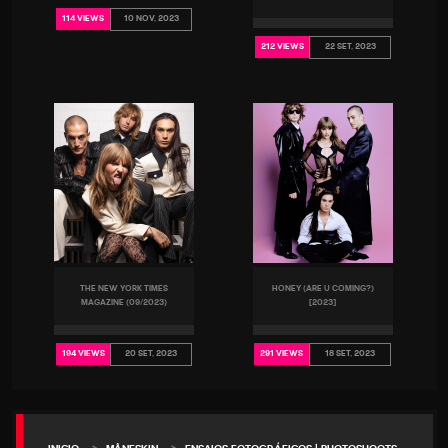
10 NOV, 2023
114 VIEWS
22 SET, 2023
212 VIEWS
THE NEW YORK TIMES
HONEY (ARE U COMING?)
MAGAZINE (09/2023)
[2023]
20 SET, 2023
18 SET, 2023
194 VIEWS
291 VIEWS