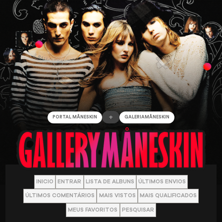
+
PORTAL MÅNESKIN
GALERIAMÅNESKIN
INICIO
ENTRAR
LISTA DE ALBUNS
ÚLTIMOS ENVIOS
ÚLTIMOS COMENTÁRIOS
MAIS VISTOS
MAIS QUALIFICADOS
MEUS FAVORITOS
PESQUISAR