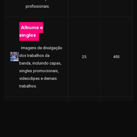
profissionais.
Albums e
singles
Imagens de divulgação
dos trabalhos da
25
493
banda, incluindo capas,
singles promocionais,
videoclipes e demais
trabalhos.
Campanhas e
marcas
Peças publicitárias
4
56
diversas que são