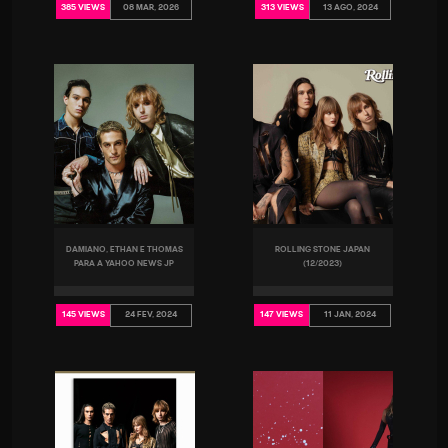
08 MAR, 2026
13 AGO, 2024
385 VIEWS
313 VIEWS
DAMIANO, ETHAN E THOMAS
ROLLING STONE JAPAN
PARA A YAHOO NEWS JP
(12/2023)
24 FEV, 2024
11 JAN, 2024
145 VIEWS
147 VIEWS