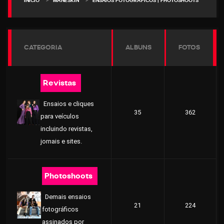
>
>
INICIO
MÅNESKIN
ENSAIOS FOTOGRÁFICOS | PHOTOSHOOTS
CATEGORIA
ALBUNS
FOTOS
Revistas
Ensaios e cliques
35
362
para veículos
incluindo revistas,
jornais e sites.
Photoshoots
Demais ensaios
21
224
fotográficos
assinados por