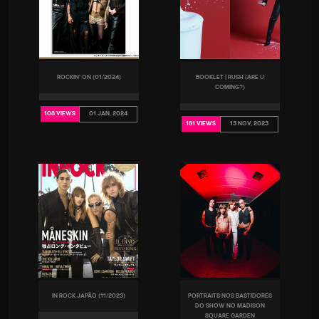
ROCKIN' ON (01/2024)
BOOKLET | RUSH (ARE U
COMING?)
01 JAN, 2024
108 VIEWS
13 NOV, 2023
161 VIEWS
IN ROCK JAPÃO (11/2023)
PORTRAITS NOS BASTIDORES
DO SHOW NO MADISON
SQUARE GARDEN