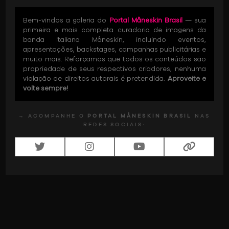
Bem-vindos a galeria do
Portal Måneskin Brasil
— sua
primeira e mais completa curadoria de imagens da
banda italiana Måneskin, incluindo eventos,
apresentações, backstages, campanhas publicitárias e
muito mais. Reforçamos que todos os conteúdos são
propriedade de seus respectivos criadores, nenhuma
violação de direitos autorais é pretendida.
Aproveite e
volte sempre!
→ ACOMPANHE O
PORTAL MÅNESKIN BRASIL
NAS
REDES SOCIAIS: