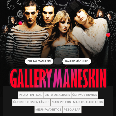
+
PORTAL MÅNESKIN
GALERIAMÅNESKIN
INICIO
ENTRAR
LISTA DE ALBUNS
ÚLTIMOS ENVIOS
ÚLTIMOS COMENTÁRIOS
MAIS VISTOS
MAIS QUALIFICADOS
MEUS FAVORITOS
PESQUISAR